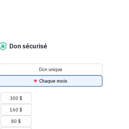
Don sécurisé
Fréquence du don
Don unique
Chaque mois
Montants suggérés
300 $
160 $
80 $